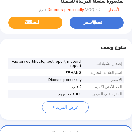
لمقصورة سلسلة المرساة للسفينة
الأسعار：Discuss personally
MOQ：2 قطع
افضل سعر
ﺎﺘﺼﻟ ﺍﻶﻧ
منتوج وصف
Factory certificate, test report, material
إصدار الشهادات
report
اسم العلامة التجارية
FEIHANG
الأسعار
Discuss personally
الحد الأدنى لكمية
2 قطع
القدرة على العرض
100 قطعة/يوم
عرض المزيد