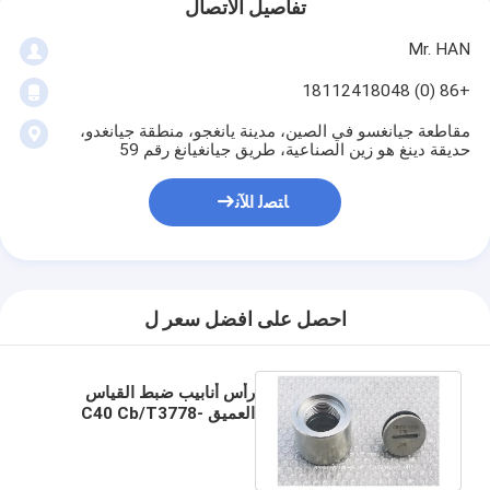
تفاصيل الاتصال
Mr. HAN
+86 (0) 18112418048
مقاطعة جيانغسو في الصين، مدينة يانغجو، منطقة جيانغدو،
حديقة دينغ هو زين الصناعية، طريق جيانغيانغ رقم 59
ﺎﺘﺼﻟ ﺍﻶﻧ
احصل على افضل سعر ل
رأس أنابيب ضبط القياس
العميق C40 Cb/T3778-
1999 لمقصورة سلسلة
المرساة للسفينة