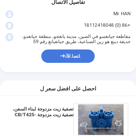
تفاصيل الاتصال
Mr. HAN
+86 (0) 18112418048
مقاطعة جيانغسو في الصين، مدينة يانغجو، منطقة جيانغدو،
حديقة دينغ هو زين الصناعية، طريق جيانغيانغ رقم 59
ﺎﺘﺼﻟ ﺍﻶﻧ
احصل على افضل سعر ل
تصفية زيت مزدوجة لبناء السفن،
تصفية زيت مزدوجة CB/T425-
94 بطاقة تصفية الفولاذ المقاوم
للصدأ