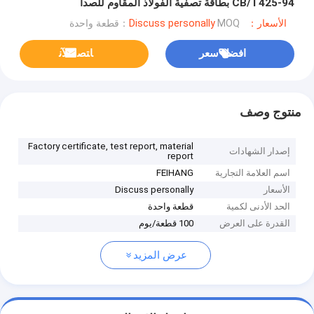
CB/T425-94 بطاقة تصفية الفولاذ المقاوم للصدأ
الأسعار：Discuss personally
MOQ：قطعة واحدة
افضل سعر
ﺎﺘﺼﻟ ﺍﻶﻧ
منتوج وصف
Factory certificate, test report, material
إصدار الشهادات
report
اسم العلامة التجارية
FEIHANG
الأسعار
Discuss personally
الحد الأدنى لكمية
قطعة واحدة
القدرة على العرض
100 قطعة/يوم
عرض المزيد