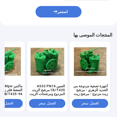
استمر
المنتجات الموصى بها
أجهزة تصفية مزدوجة من
الصين AS32 PN16
الحديد الزهري - مرشح
Cb/T425 مرشح الزيت
الضغط فلتر زي
زيت مزدوج - مرشح زيت
المزدوج ومرشحات الزيت
-94
مزدوج - مصنوع في
المزدوجة المورد -
الصناعية
الصين AS32 CB / T425
FeiHang Marine
افضل سعر
افضل سعر
افضل سع