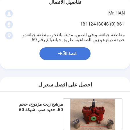
تفاصيل الاتصال
Mr. HAN
+86 (0) 18112418048
مقاطعة جيانغسو في الصين، مدينة يانغجو، منطقة جيانغدو،
حديقة دينغ هو زين الصناعية، طريق جيانغيانغ رقم 59
ﺎﺘﺼﻟ ﺍﻶﻧ
احصل على افضل سعر ل
مرشح زيت مزدوج، حجم
50، حديد صب. شبكة 60
نموذج As50 Cb/T425-94