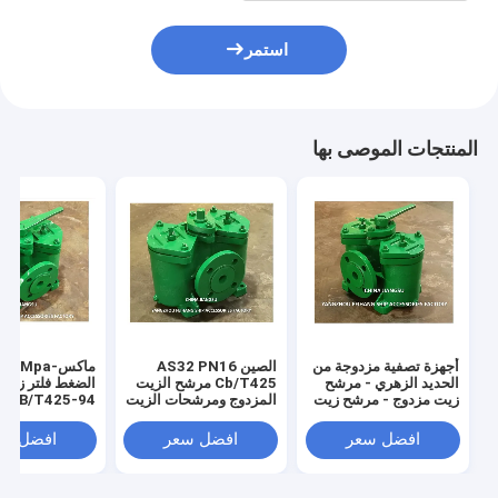
استمر
المنتجات الموصى بها
أجهزة تصفية مزدوجة من
الصين AS32 PN16
الحديد الزهري - مرشح
Cb/T425 مرشح الزيت
الضغط فلتر زي
زيت مزدوج - مرشح زيت
المزدوج ومرشحات الزيت
-94
مزدوج - مصنوع في
المزدوجة المورد -
الصناعية
الصين AS32 CB / T425
FeiHang Marine
افضل سعر
افضل سعر
افضل سع