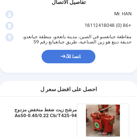
تفاصيل الاتصال
Mr. HAN
+86 (0) 18112418048
مقاطعة جيانغسو في الصين، مدينة يانغجو، منطقة جيانغدو،
حديقة دينغ هو زين الصناعية، طريق جيانغيانغ رقم 59
ﺎﺘﺼﻟ ﺍﻶﻧ
احصل على افضل سعر ل
مرشح زيت ضغط منخفض مزدوج
As50-0.40/0.22 Cb/T425-94
سلالات زيت مزدوجة