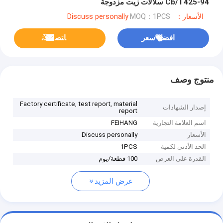
Cb/T425-94 سلالات زيت مزدوجة
الأسعار：Discuss personally
MOQ：1PCS
افضل سعر
ﺎﺘﺼﻟ ﺍﻶﻧ
منتوج وصف
Factory certificate, test report, material
إصدار الشهادات
report
اسم العلامة التجارية
FEIHANG
الأسعار
Discuss personally
الحد الأدنى لكمية
1PCS
القدرة على العرض
100 قطعة/يوم
عرض المزيد