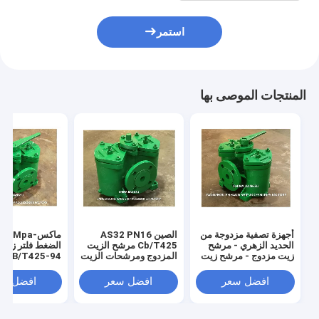
استمر
المنتجات الموصى بها
أجهزة تصفية مزدوجة من
الصين AS32 PN16
الحديد الزهري - مرشح
Cb/T425 مرشح الزيت
الضغط فلتر زي
زيت مزدوج - مرشح زيت
المزدوج ومرشحات الزيت
-94
مزدوج - مصنوع في
المزدوجة المورد -
الصناعية
الصين AS32 CB / T425
FeiHang Marine
افضل سعر
افضل سعر
افضل سع