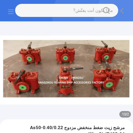
10
/
2
مرشح زيت ضغط منخفض مزدوج As50-0.40/0.22