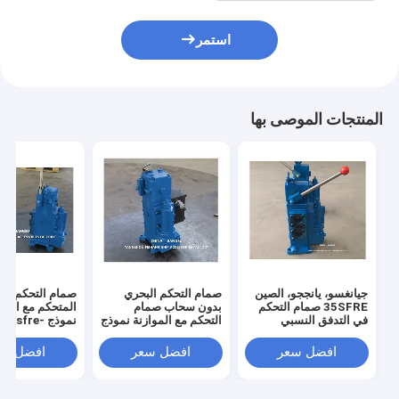
استمر
المنتجات الموصى بها
جيانغسو، يانججو، الصين
صمام التحكم البحري
صمام التحكم ال
35SFRE صمام التحكم
بدون سحاب صمام
المتحكم مع التوا
في التدفق النسبي
التحكم مع الموازنة نموذج
نموذج 35sfre-
التوجيهي اليدوي للفينش
35SFRE-MO32BP-H4
Mo32bp-H4
الرصيف
افضل سعر
افضل سعر
افضل سع