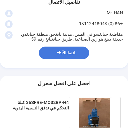
تفاصيل الاتصال
Mr. HAN
+86 (0) 18112418048
مقاطعة جيانغسو في الصين، مدينة يانغجو، منطقة جيانغدو،
حديقة دينغ هو زين الصناعية، طريق جيانغيانغ رقم 59
ﺎﺘﺼﻟ ﺍﻶﻧ
احصل على افضل سعر ل
35SFRE-MO32BP-H4 كتلة
التحكم في تدفق النسبية اليدوية
للسفن مع التوازن