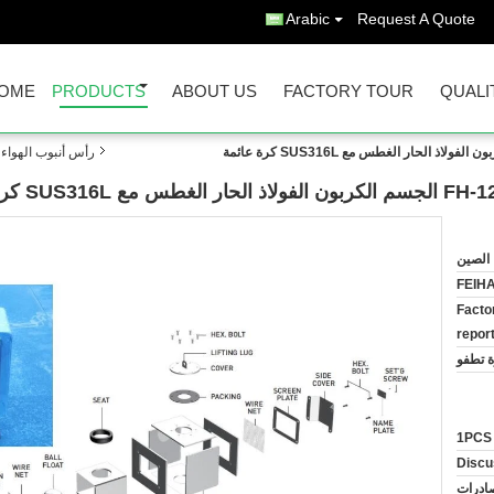
Arabic
Request A Quote
OME
PRODUCTS
ABOUT US
FACTORY TOUR
QUALI
رأس أنبوب الهواء، رأس 
 الصين
FEIH
Factor
report
ة تطفو
1PCS
Discu
صادرات