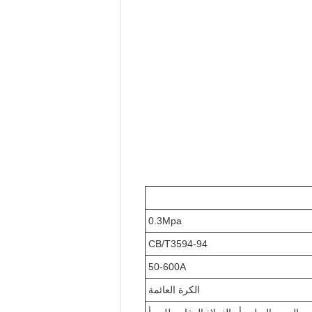
0.3Mpa
CB/T3594-94
50-600A
الكرة العائمة