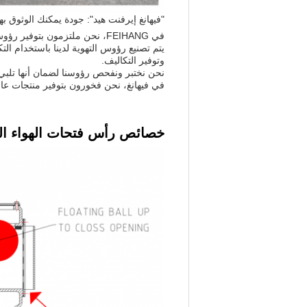
"فيهانغ إيرفنت هيد": جودة يمكنك الوثوق بها
في FEIHANG، نحن ملتزمون بتوفير رؤوس هوائية موثوقة وفعالة وآمنة. هدفنا هو تزويد العملاء بأعلى مستويات المنتجات والخدمات.
يتم تصنيع رؤوس التهوية لدينا باستخدام الت
وتوفير التكاليف.
نحن نختبر ونفحص رؤوسنا لضمان أنها تلبي أ
في فيهانغ، نحن فخورون بتوفير منتجات عال
خصائص رأس فتحات الهواء الع