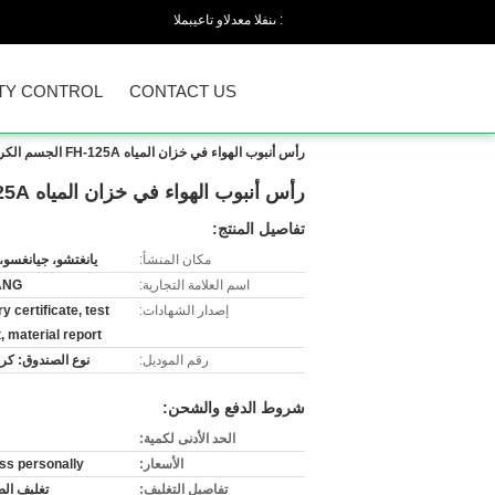
المبيعات والدعم الفنى :
TY CONTROL
CONTACT US
رأس أنبوب الهواء في خزان المياه FH-125A الجسم الكربون الفولاذ الحار الغطس مع SUS316L كرة عائمة
رأس أنبوب الهواء في خزان المياه FH-125A الجسم الكربون الفولاذ الحار الغطس مع SUS316L كرة عائمة
تفاصيل المنتج:
مكان المنشأ:
يانغتشو، جيانغسو،
اسم العلامة التجارية:
ANG
إصدار الشهادات:
y certificate, test
, material report
رقم الموديل:
نوع الصندوق: كر
شروط الدفع والشحن:
الحد الأدنى لكمية:
الأسعار:
ss personally
تفاصيل التغليف:
تغليف ال