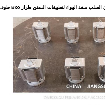
ب منفذ الهواء لتطبيقات السفن طراز Bxo طوف الكرة