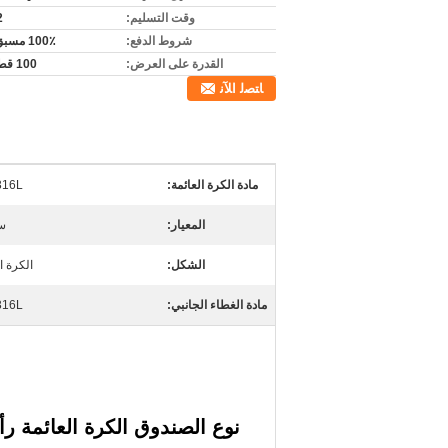
وقت التسليم:
-2
شروط الدفع:
100٪ مسبق الدفع
القدرة على العرض:
100 قطعة/يوم
ﺎﺘﺼﻟ ﺍﻶﻧ
مادة الكرة العائمة:
316L
المعيار:
س
الشكل:
الكرة ا
مادة الغطاء الجانبي:
316L
نوع الصندوق الكرة العائمة رأس فتح الهواء 