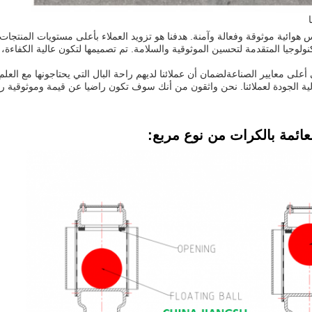
كنولوجيا المتقدمة لتحسين الموثوقية والسلامة. تم تصميمها لتكون عالية الكفاءة
على معايير الصناعةلضمان أن عملائنا لديهم راحة البال التي يحتاجونها مع العلم
ية الجودة لعملائنا. نحن واثقون من أنك سوف تكون راضيا عن قيمة وموثوقية رؤو
ائمة بالكرات من نوع مربع: