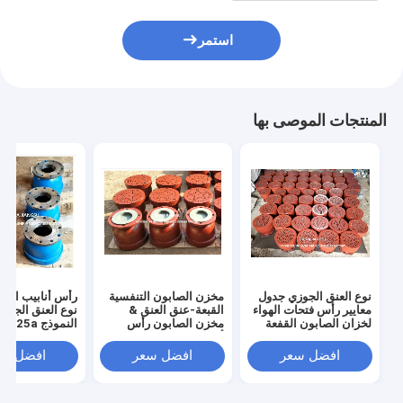
استمر
المنتجات الموصى بها
نوع العنق الجوزي جدول
مخزن الصابون التنفسية
رأس أنابيب الهو
معايير رأس فتحات الهواء
القبعة-عنق العنق &
نوع العنق الجوز
لخزان الصابون القفعة
مخزن الصابون رأس
النموذج s125a
القابلة للنفس نوع العنق
أنابيب الهواء (مع الكرة
Cb/T3594 
الجوزي
العائمة) النموذج Bs125a
الاستقرار F.O.
افضل سعر
افضل سعر
افضل سع