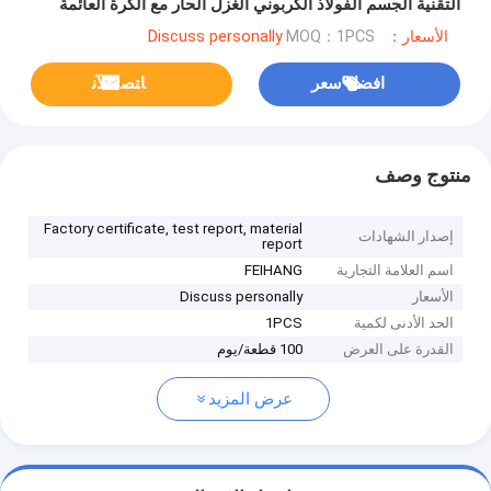
التقنية الجسم الفولاذ الكربوني الغزل الحار مع الكرة العائمة
الأسعار：Discuss personally
MOQ：1PCS
افضل سعر
ﺎﺘﺼﻟ ﺍﻶﻧ
منتوج وصف
Factory certificate, test report, material
إصدار الشهادات
report
اسم العلامة التجارية
FEIHANG
الأسعار
Discuss personally
الحد الأدنى لكمية
1PCS
القدرة على العرض
100 قطعة/يوم
عرض المزيد