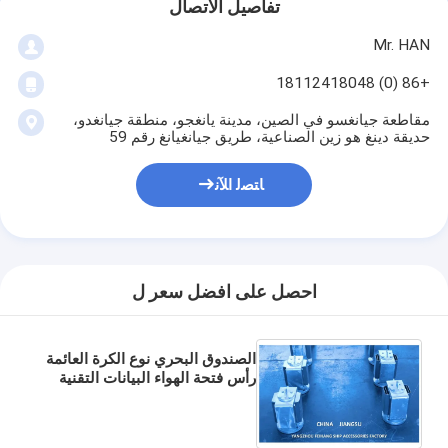
تفاصيل الاتصال
Mr. HAN
+86 (0) 18112418048
مقاطعة جيانغسو في الصين، مدينة يانغجو، منطقة جيانغدو،
حديقة دينغ هو زين الصناعية، طريق جيانغيانغ رقم 59
ﺎﺘﺼﻟ ﺍﻶﻧ
احصل على افضل سعر ل
الصندوق البحري نوع الكرة العائمة
رأس فتحة الهواء البيانات التقنية
الجسم الفولاذ الكربوني الغزل
الحار مع الكرة العائمة