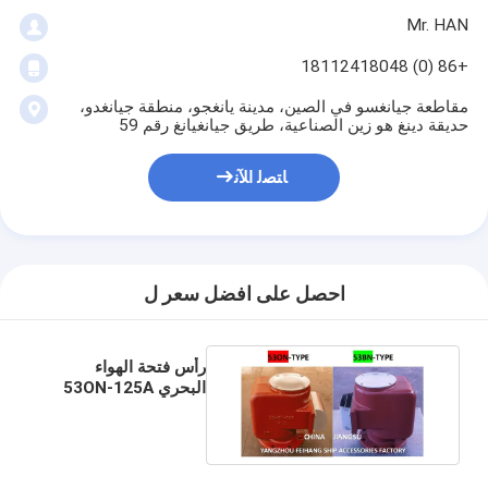
Mr. HAN
+86 (0) 18112418048
مقاطعة جيانغسو في الصين، مدينة يانغجو، منطقة جيانغدو،
حديقة دينغ هو زين الصناعية، طريق جيانغيانغ رقم 59
ﺎﺘﺼﻟ ﺍﻶﻧ
احصل على افضل سعر ل
رأس فتحة الهواء
البحري 53ON-125A
طراز القرص العائم