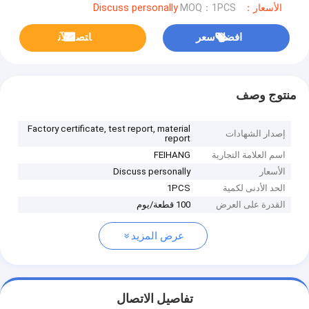
الأسعار：Discuss personally
MOQ：1PCS
افضل سعر
ﺎﺘﺼﻟ ﺍﻶﻧ
منتوج وصف
Factory certificate, test report, material
إصدار الشهادات
report
اسم العلامة التجارية
FEIHANG
الأسعار
Discuss personally
الحد الأدنى لكمية
1PCS
القدرة على العرض
100 قطعة/يوم
عرض المزيد
تفاصيل الاتصال