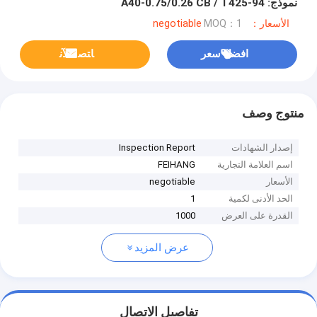
نموذج: A40-0.75/0.26 CB / T425-94
الأسعار：negotiable
MOQ：1
افضل سعر
ﺎﺘﺼﻟ ﺍﻶﻧ
منتوج وصف
إصدار الشهادات
Inspection Report
اسم العلامة التجارية
FEIHANG
الأسعار
negotiable
الحد الأدنى لكمية
1
القدرة على العرض
1000
عرض المزيد
تفاصيل الاتصال