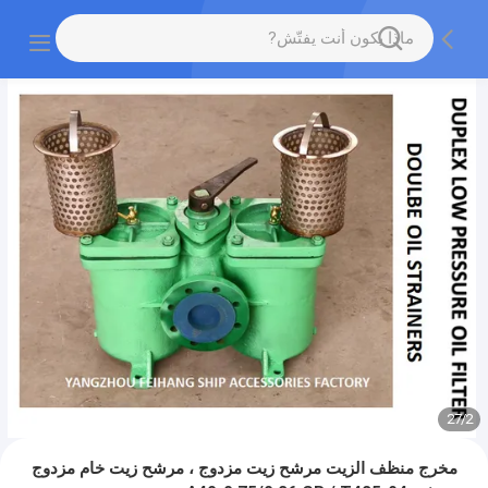
27
/
2
مخرج منظف الزيت مرشح زيت مزدوج ، مرشح زيت خام مزدوج