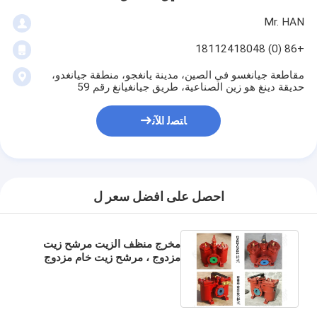
Mr. HAN
+86 (0) 18112418048
مقاطعة جيانغسو في الصين، مدينة يانغجو، منطقة جيانغدو،
حديقة دينغ هو زين الصناعية، طريق جيانغيانغ رقم 59
ﺎﺘﺼﻟ ﺍﻶﻧ
احصل على افضل سعر ل
مخرج منظف الزيت مرشح زيت
مزدوج ، مرشح زيت خام مزدوج
نموذج: A40-0.75/0.26 CB /
T425-94