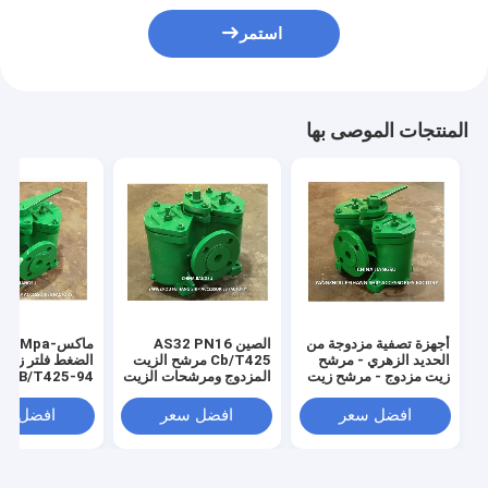
استمر
المنتجات الموصى بها
أجهزة تصفية مزدوجة من
الصين AS32 PN16
الحديد الزهري - مرشح
Cb/T425 مرشح الزيت
الضغط فلتر زي
زيت مزدوج - مرشح زيت
المزدوج ومرشحات الزيت
-94
مزدوج - مصنوع في
المزدوجة المورد -
الصناعية
الصين AS32 CB / T425
FeiHang Marine
افضل سعر
افضل سعر
افضل سع