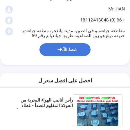
Mr. HAN
+86 (0) 18112418048
مقاطعة جيانغسو في الصين، مدينة يانغجو، منطقة جيانغدو،
حديقة دينغ هو زين الصناعية، طريق جيانغيانغ رقم 59
ﺎﺘﺼﻟ ﺍﻶﻧ
احصل على افضل سعر ل
رأس أنابيب الهواء البحرية من
الفولاذ المقاوم للصدأ - غطاء
الهواء من الصلب المقاوم للصدأ
CB/T3594-94